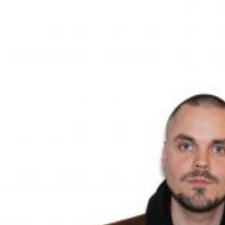
av
2)