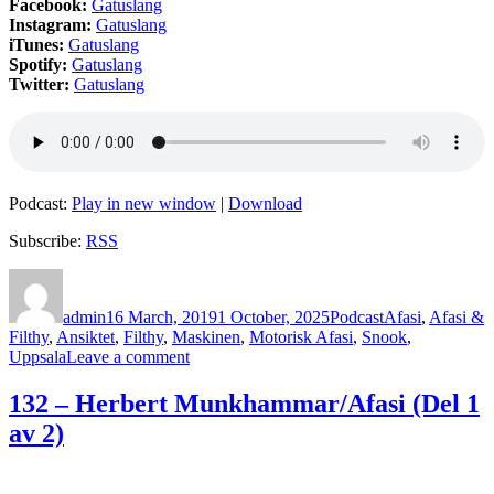
Facebook:
Gatuslang
Instagram:
Gatuslang
iTunes:
Gatuslang
Spotify:
Gatuslang
Twitter:
Gatuslang
Podcast:
Play in new window
|
Download
Subscribe:
RSS
Author
Posted
Categories
Tags
on
admin
16 March, 2019
1 October, 2025
Podcast
Afasi
,
Afasi &
Filthy
,
Ansiktet
,
Filthy
,
Maskinen
,
Motorisk Afasi
,
Snook
,
on
Uppsala
Leave a comment
132
–
132 – Herbert Munkhammar/Afasi (Del 1
Herbert
av 2)
Munkhammar/Afasi
(Del
2