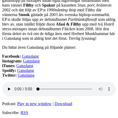
gästinhopp på mixtapes innan egna utgivningar tillsammans med
hans vänner
Filthy
och
Spakur
på kassetten
Snus, porr, brännvin
2002 och tätt följt av EP:n
1990nånting
ihop med Filthy där
vännerna
Snook
gästade på 2003 års svenska hiphop-sommarhit.
EP:n skulle följas upp av debutalbumet
Parkbänksfilosofi
som aldrig
blev av, utan istället följde duon
Afasi & Filthy
upp med två
Hotell
stress
-mixtapes innan debutalbumet
Fläcken
kom 2008. Hör den
första delen av två om de tidiga åren med Herbert Munkhammar här
i Gatuslang som ni aldrig hört det förut. Trevlig lyssning!
Du hittar även Gatuslang på följande platser:
Facebook:
Gatuslang
Instagram:
Gatuslang
iTunes:
Gatuslang
Spotify:
Gatuslang
Twitter:
Gatuslang
Podcast:
Play in new window
|
Download
Subscribe:
RSS