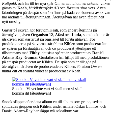
Kattguld
, och las till tre nya spår
Om en minut om en sekund
, vilken
gästas av
Kaah
,
Verklighetsfl
ykt AB
och
Rasmus sista vers
. Även
låtordningen på de spår som återfinns på båda versionerna av skivan
har ändrats till återutgivningen. Återutgåvan har även fått ett helt
nytt omslag.
Gästar på skivan gör förutom Kaah, som enbart återfinns på
återutgåvan, även
Organism 12
,
Afasi
och
Luda
, som dock inte är
utskriven som gästartist på omslaget till första utgåvan. För
produktionerna på skivorna står främst
Kihlen
som producerat åtta
av spåren på förstautgåvan och co-producerat ytterligare ett
tillsammans med
Filthy
, det sista spåret är producerat av
Daniel
Adams-Ray
.
Gunnar Gustafsson
har hjälpt till med produktionen
på ett spår producerat av Kihlen. De spår som är tillagda på
återutgåvan är även de producerade av Kihlen, förutom
Om en
minut om en sekund
vilket är producerat av Kaah.
Snook – Vi vet inte vart vi skall men vi skall
komma dit [återutgåvan]
Snook släppte efter detta album ett till album som grupp, sedan
splittrades gruppen och Kihlen, under namnet Oskar Linnros, och
Daniel Adams-Ray har släppt två soloalbum var.