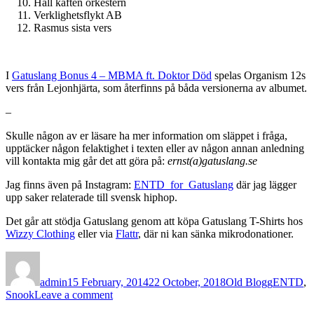
Håll käften orkestern
Verklighetsflykt AB
Rasmus sista vers
I
Gatuslang Bonus 4 – MBMA ft. Doktor Död
spelas Organism 12s
vers från Lejonhjärta, som återfinns på båda versionerna av albumet.
–
Skulle någon av er läsare ha mer information om släppet i fråga,
upptäcker någon felaktighet i texten eller av någon annan anledning
vill kontakta mig går det att göra på:
ernst(a)gatuslang.se
Jag finns även på Instagram:
ENTD_for_Gatuslang
där jag lägger
upp saker relaterade till svensk hiphop.
Det går att stödja Gatuslang genom att köpa Gatuslang T-Shirts hos
Wizzy Clothing
eller via
Flattr
, där ni kan sänka mikrodonationer.
Author
Posted
Categories
Tags
on
admin
15 February, 2014
22 October, 2018
Old Blogg
ENTD
,
on
Snook
Leave a comment
ENTD