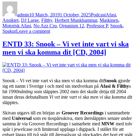
Author
Posted
Categories
Tags
on
admin
10 March, 2019
1 October, 2025
Podcast
Afasi
,
Ansiktet
,
DJ Large
,
Filthy
,
Herbert Munkhammar
,
Maskinen
,
Motorisk Afasi
,
No Azz Cru
,
Organism 12
,
Professor P
,
Snook
,
on
Spakur
Leave a comment
132
–
ENTD 33: Snook – Vi vet inte vart vi ska
Herbert
men vi ska komma dit [CD, 2004]
Munkhammar/Afasi
(Del
1
av
2)
Snook – Vi vet inte vart vi ska men vi ska komma dit
Snook
gjorde
sig ett namn i Sverige i och med sin medverkan på
Afasi & Filthy
s
hit
1990nånting
som släpptes 2002 men det skulle dröja till 2004
innan deras debutalbum
Vi vet inte vart vi ska men vi ska komma dit
släpptes.
Skivan utgavs till en början av
Groover Recordings
i sammarbete
med
Universal
som en tiospårsskiva, men återsläpptes senare under
samma år via Groover Recordings i samarbete med
MNW
med tolv
spår i jewelcase och limiterad upplaga i digipack. I stället för att
enbart lägga till två spår till återugåvan så plockades det bort ett spår,