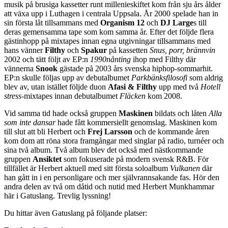
musik på brusiga kassetter runt millenieskiftet kom från sju års ålder
att växa upp i Luthagen i centrala Uppsala. År 2000 spelade han in
sin första låt tillsammans med
Organism 12
och
DJ Large
s till
deras gemensamma tape som kom samma år. Efter det följde flera
gästinhopp på mixtapes innan egna utgivningar tillsammans med
hans vänner
Filthy
och
Spakur
på kassetten
Snus, porr, brännvin
2002 och tätt följt av EP:n
1990nånting
ihop med Filthy där
vännerna
Snook
gästade på 2003 års svenska hiphop-sommarhit.
EP:n skulle följas upp av debutalbumet
Parkbänksfilosofi
som aldrig
blev av, utan istället följde duon
Afasi & Filthy
upp med två
Hotell
stress
-mixtapes innan debutalbumet
Fläcken
kom 2008.
Vid samma tid hade också gruppen
Maskinen
bildats och låten
Alla
som inte dansar
hade fått kommersiellt genomslag. Maskinen kom
till slut att bli Herbert och
Frej Larsson
och de kommande åren
kom dom att röna stora framgångar med singlar på radio, turnéer och
sina två album. Två album blev det också med nästkommande
gruppen
Ansiktet
som fokuserade på modern svensk R&B. För
tillfället är Herbert aktuell med sitt första soloalbum
Vulkanen
där
han gått in i en personligare och mer självrannsakande fas. Hör den
andra delen av två om dåtid och nutid med Herbert Munkhammar
här i Gatuslang. Trevlig lyssning!
Du hittar även Gatuslang på följande platser: