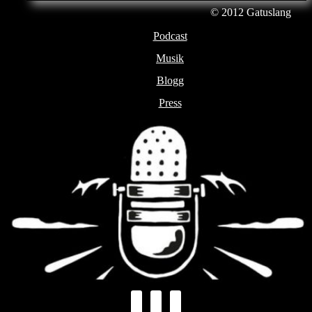
© 2012
Gatuslang
Podcast
Musik
Blogg
Press
facebook
youtube
instagram