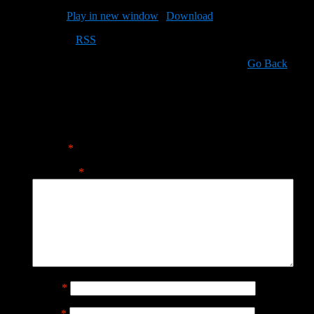
Podcast:
Play in new window
|
Download
Subscribe:
RSS
Go Back
Leave a Reply
Your email address will not be published.
Required fields are
marked
*
Comment
*
Name
*
Email
*