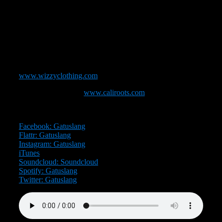
som bloggar för Gatuslang under alias ENTD (Ernst
nördar till det) och har en stor kärlek till Göteborg, svensk
hiphop och skivsamlande.
Detta avsnitt är en hyllning till staden och hiphopscenen vi
båda älskar. Trevlig lyssning!
Stöd Gatuslang genom att köpa en t-shirt här:
www.wizzyclothing.com
Tack till Cali Roots!
www.caliroots.com
Du hittar även Gatuslang på följande platser:
Facebook: Gatuslang
Flattr: Gatuslang
Instagram: Gatuslang
iTunes
Soundcloud: Soundcloud
Spotify: Gatuslang
Twitter: Gatuslang