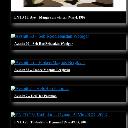
ENTD 18: Ayo – Många som väntar [Vinyl, 1999]
Avsnitt 60 – Seb Roc/Sebastian Woolgar
Avsnitt 55 – Embee/Magnus Bergkvist
Avsnitt 7 – Heli/Heli Palomaa
ENTD 25: Timbuktu – Dynamit! [Vinyl/CD, 2003]