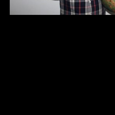
Många hävdar att staden Göteborg aldrig fått den shine
den förtjänat på den svenska hiphopscenen. Det är sant i
viss mån, men det har också sina anledningar. Mycket av
musikbranchen befinner sig i Stockholm. Samtidigt har
också Göteborg haft ganska dålig sammanhållning på
grund av att den är en väldigt segregerad stad, trots att den
är mindre än Stockholm. Men samtidigt som många medier
sovit på Göteborg har också staden varit ganska dålig på
att promota sitt material och paketera den på ett bra sätt.
Men förhoppningsvis kan saker och ting förändras med
bland annat artister som
The Order
,
Vic Vem
och
Parham
som fått uppmärksamhet utanför stadens gränser.
Men oavsett vad som sägs om Göteborg går det inte att
blunda från all talang som kommit från staden sedan 80-
talet då bland annat
Stonefunkers, Papa Dee
,
Kristus
och
Gubb
satte igång. Efter det har
Fatmilk
och
Klubb
Scratch
levererad på livescenen för hiphop i staden med
en vitaliserad scen där artister kunnat inspirerat varandra.
Gatuslang bonusavsnitt nummer 7 gästas av
Ernst Bäck